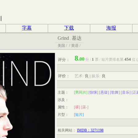
引
字幕
下载
海报
Grind
基达
.
/
/
/
美国
英语
8
.00
1
454
评分：
分
/
票
/
短片
类排名第
位
评价：
艺术:
良
|
娱乐:
良
主题：
[男同片]
[惊悚]
[悬疑]
[歌舞]
[音乐]
[正
涉及：
属性：
[裸]
[露-]
片型：
[短片]
相关网站：
IMDB：3271198