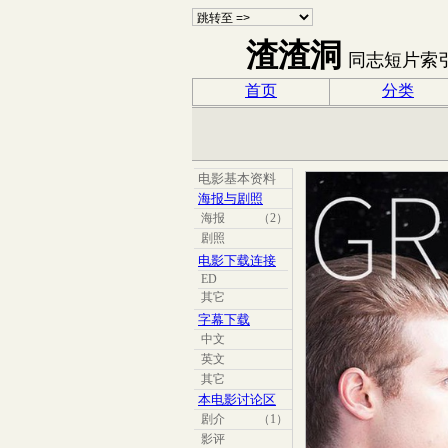
渣渣洞
同志短片索
首页
分类
电影基本资料
海报与剧照
海报
（2）
剧照
电影下载连接
ED
其它
字幕下载
中文
英文
其它
本电影讨论区
剧介
（1）
影评