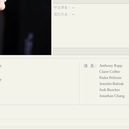
中文译名：
--
--
其它片名：
ey
Anthony Rapp
演 员：
Claire Coffee
Pasha Pellosie
ey
Jennifer Babiak
Josh Buscher
Jonathan Chang