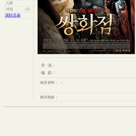
八卦
讨论
（3）
演职员表
导 演：
编 剧：
--
相关资料：
相关电影：