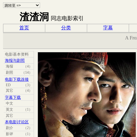
渣渣洞
同志电影索引
首页
分类
字幕
A Fro
电影基本资料
海报与剧照
海报
（4）
剧照
（14）
电影下载连接
ED
（3）
其它
（4）
字幕下载
中文
英文
（1）
其它
本电影讨论区
剧介
（2）
影评
（1）