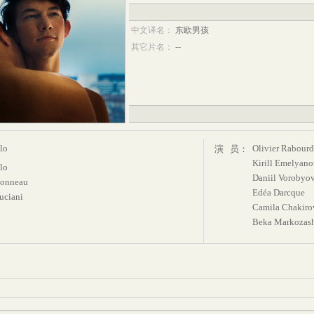
中文译名：
东欧男孩
--
其它片名：
lo
Olivier Rabourd
演 员：
Kirill Emelyan
lo
Daniil Vorobyo
bonneau
Edéa Darcque
uciani
Camila Chakiro
Beka Markozash