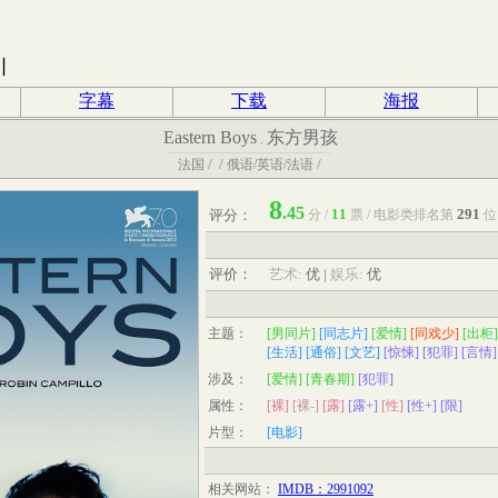
引
字幕
下载
海报
Eastern Boys
东方男孩
.
/
/
/
法国
俄语/英语/法语
8
.45
11
291
评分：
分
/
票
/
电影
类排名第
评价：
艺术:
优
|
娱乐:
优
主题：
[男同片]
[同志片]
[爱情]
[同戏少]
[出柜]
[生活]
[通俗]
[文艺]
[惊悚]
[犯罪]
[言情]
涉及：
[爱情]
[青春期]
[犯罪]
属性：
[裸]
[裸-]
[露]
[露+]
[性]
[性+]
[限]
片型：
[电影]
相关网站：
IMDB：2991092