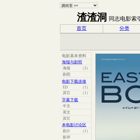
渣渣洞
同志电影索
首页
分类
电影基本资料
海报与剧照
海报
（3）
剧照
电影下载连接
ED
（1）
其它
（1）
字幕下载
中文
英文
其它
本电影讨论区
剧介
（1）
影评