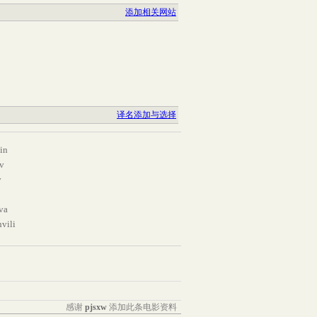
添加相关网站
译名添加与选择
in
ov
v
va
vili
感谢
pjsxw
添加此条电影资料