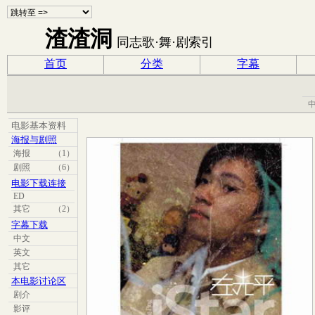
渣渣洞
同志歌·舞·剧索引
首页
分类
字幕
电影基本资料
海报与剧照
海报
（1）
剧照
（6）
电影下载连接
ED
其它
（2）
字幕下载
中文
英文
其它
本电影讨论区
剧介
影评