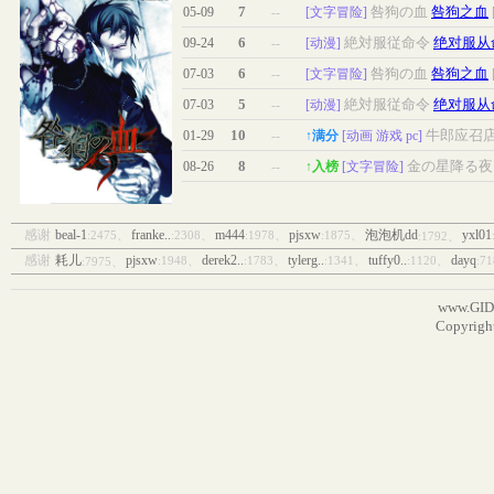
7
咎狗の血
咎狗之血
05-09
--
[文字冒险]
6
絶対服従命令
绝对服从
09-24
--
[动漫]
6
咎狗の血
咎狗之血
07-03
--
[文字冒险]
5
絶対服従命令
绝对服从
07-03
--
[动漫]
10
牛郎应召
01-29
--
↑满分
[动画 游戏 pc]
8
金の星降る夜
08-26
--
↑入榜
[文字冒险]
感谢
beal-1
franke..
m444
pjsxw
泡泡机dd
yxl01
:2475、
:2308、
:1978、
:1875、
:1792、
感谢
耗儿
pjsxw
derek2..
tylerg..
tuffy0..
dayq
:1948、
:1783、
:1341、
:1120、
:7
:7975、
www.GI
Copyright