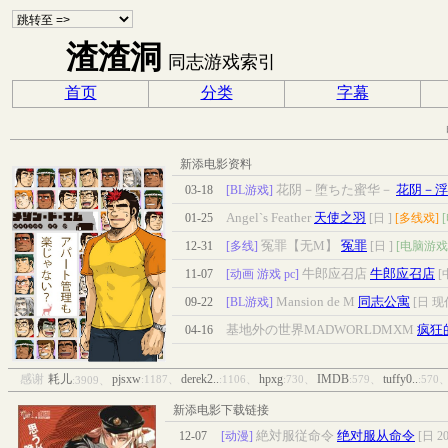
渣渣洞
同志游戏索引
首页
分类
字幕
新添电影资料
花阴－堕ちた蜜华－
花阴－浮
03-18
[BL游戏]
Angel`s Feather
天使之羽
01-25
[日 ]
[多线戏]
冤罪【无M】
冤罪
12-31
[多线]
[日 ]
[电脑游戏
牛郎应召店
牛郎应召店
11-07
[动画 游戏 pc]
[
Mansion de M
同志公寓
09-22
[BL游戏]
[日 现
基地外の世界MADWORLDMXM
疯狂
04-16
感谢
耗儿
pjsxw
derek2..
hpxg
IMDB
tuffy0..
:1187、
:1106、
:730、
:579、
:570
:3909、
新添电影下载链接
絶対服従命令
绝对服从命令
12-07
[动漫]
[日 20