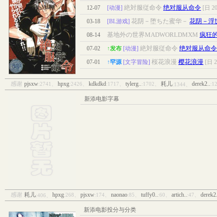
絶対服従命令
绝对服从命令
12-07
[动漫]
[日 20
花阴－堕ちた蜜华－
花阴－浮
03-18
[BL游戏]
基地外の世界MADWORLDMXM
疯狂
08-14
絶対服従命令
绝对服从命令
07-02
↑发布
[动漫]
桜花浪漫
樱花浪漫
07-01
↑罕源
[文字冒险]
[日 2
感谢
pjsxw
hpxg
kdkdkd
tylerg..
耗儿
derek2..
:2741、
:2426、
:1717、
:1702、
:1
:1344、
新添电影字幕
感谢
耗儿
hpxg
pjsxw
naonao
tuffy0..
artich..
derek2.
:268、
:174、
:85、
:60、
:47、
:406、
新添电影投分与分类