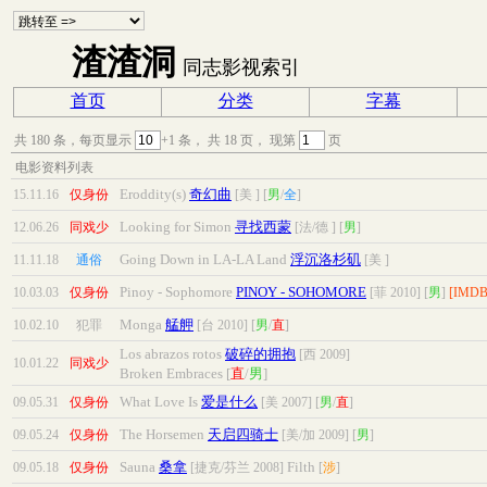
渣渣洞
同志影视索引
首页
分类
字幕
共
180
条，每页显示
+1 条， 共
18
页， 现第
页
电影资料列表
Eroddity(s)
奇幻曲
15.11.16
仅身份
[美 ]
[
男
/
全
]
Looking for Simon
寻找西蒙
12.06.26
同戏少
[法/德 ]
[
男
]
Going Down in LA-LA Land
浮沉洛杉矶
11.11.18
通俗
[美 ]
Pinoy - Sophomore
PINOY - SOHOMORE
10.03.03
仅身份
[菲 2010]
[
男
]
[IMD
Monga
艋舺
10.02.10
犯罪
[台 2010]
[
男
/
直
]
Los abrazos rotos
破碎的拥抱
[西 2009]
10.01.22
同戏少
Broken Embraces
[
直
/
男
]
What Love Is
爱是什么
09.05.31
仅身份
[美 2007]
[
男
/
直
]
The Horsemen
天启四骑士
09.05.24
仅身份
[美/加 2009]
[
男
]
Sauna
桑拿
Filth
09.05.18
仅身份
[捷克/芬兰 2008]
[
涉
]