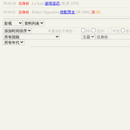
La luna
迷情逆恋
09.04.18
仅身份
[美/意 1979]
Perfect Opposites
绝配男女
09.04.05
仅身份
[美 2004]
[
直
/
涉
]
不显示以下类别：
ED
无ED
中文
非