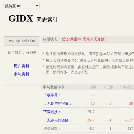
GIDX
同志索引
权限状态：
[负分禁足中..尚余21天开禁]
wangmedxian
-2090
参与总分：
*
刚注册的新用户将被禁足，直至
熟悉本站
方开禁（
至少
*
每天会自动将参与分-10分以下的最低的一个未禁足用户
用户资料
*
禁足时无列表权限（象征性的惩罚，因为搜索与下载这
天，然后每多一次多加1天。
参与资料
参与数值详表
次数
x 分数
= 本项
下载字幕：
10
...
无参与的字幕：
10
x
-3
=
-30
下载链接：
2517
...
无参与的链接：
2517
x
-1
=
-2517
登录日数：
457
x
1
=
457