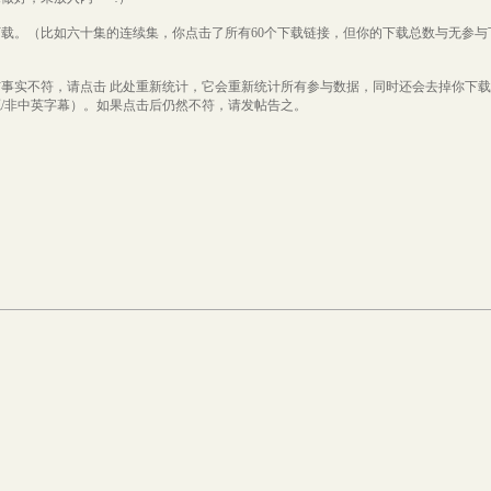
下载。（比如六十集的连续集，你点击了所有60个下载链接，但你的下载总数与无参与
与事实不符，请点击
此处
重新统计，它会重新统计所有参与数据，同时还会去掉你下载
/非中英字幕）。如果点击后仍然不符，请发帖告之。