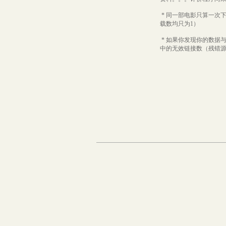
* 同一部电影只算一次
载数均只为1）
* 如果你发现你的数据
中的无效链接数（残错源