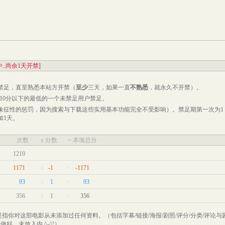
..尚余1天开禁]
禁足，直至
熟悉本站
方开禁（
至少
三天，如果一直
不熟悉
，就永久不开禁）。
-10分以下的最低的一个未禁足用户禁足。
象征性的惩罚，因为搜索与下载这些实用基本功能完全不受影响）。禁足期第一次为1
加1天。
次数
x 分数
= 本项总分
1210
1171
x
-1
=
-1171
93
x
1
=
93
356
x
1
=
356
是指你对这部电影从未添加过任何资料。（包括字幕/链接/海报/剧照/评分/分类/评论与
好，未放入内 ^-^!）