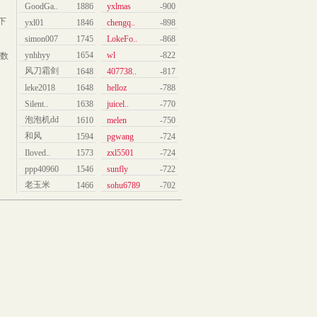
GoodGa..
1886
yxlmas
-900
下
yxl01
1846
chengq..
-898
simon007
1745
LokeFo..
-868
ynhhyy
1654
wl
-822
数
风刀霜剑
1648
407738..
-817
leke2018
1648
helloz
-788
Silent..
1638
juicel..
-770
泡泡机dd
1610
melen
-750
和风
1594
pgwang
-724
Iloved..
1573
zxl5501
-724
ppp40960
1546
sunfly
-722
老玉米
1466
sohu6789
-702