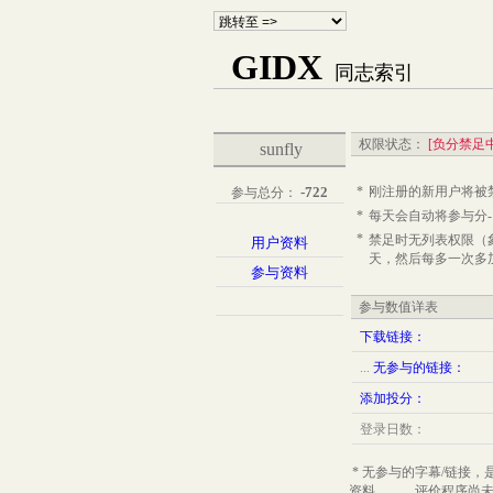
GIDX
同志索引
权限状态：
[负分禁足中
sunfly
-722
*
刚注册的新用户将被
参与总分：
*
每天会自动将参与分
*
禁足时无列表权限（
用户资料
天，然后每多一次多
参与资料
参与数值详表
下载链接：
...
无参与的链接：
添加投分：
登录日数：
* 无参与的字幕/链接，
资料。。。评价程序尚未做