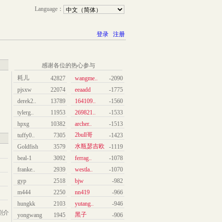
Language：
登录
注册
感谢各位的热心参与
耗儿
42827
wangme..
-2090
pjsxw
22074
eeaadd
-1775
derek2..
13789
164109..
-1560
tylerg..
11953
269821..
-1533
hpxg
10382
archer..
-1513
2bull哥
tuffy0..
7305
-1423
水瓶瑟吉欧
Goldfish
3579
-1119
beal-1
3092
ferrag..
-1078
franke..
2939
westla..
-1070
gyp
2518
bjw
-982
m444
2250
nn419
-966
hungkk
2103
yutang..
-946
剧介
黑子
yongwang
1945
-906