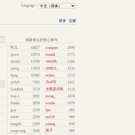
Language：
登录
注册
感谢各位的热心参与
耗儿
42827
wangme..
-2090
pjsxw
22074
eeaadd
-1775
derek2..
13789
164109..
-1560
tylerg..
11953
269821..
-1533
hpxg
10382
archer..
-1513
2bull哥
tuffy0..
7305
-1423
水瓶瑟吉欧
Goldfish
3579
-1119
beal-1
3092
ferrag..
-1078
franke..
2939
westla..
-1070
gyp
2518
bjw
-982
m444
2250
nn419
-966
hungkk
2103
yutang..
-946
黑子
yongwang
1945
-906