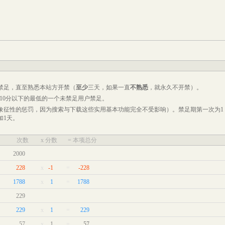
禁足，直至
熟悉本站
方开禁（
至少
三天，如果一直
不熟悉
，就永久不开禁）。
-10分以下的最低的一个未禁足用户禁足。
象征性的惩罚，因为搜索与下载这些实用基本功能完全不受影响）。禁足期第一次为1
加1天。
次数
x 分数
= 本项总分
2000
228
x
-1
=
-228
1788
x
1
=
1788
229
229
x
1
=
229
57
x
1
=
57