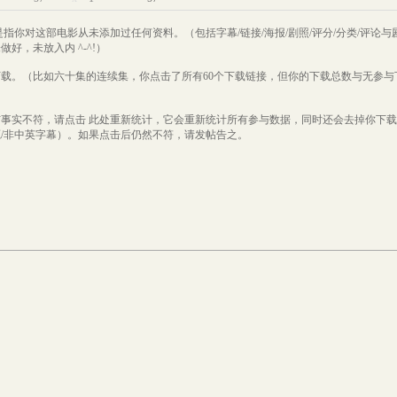
是指你对这部电影从未添加过任何资料。（包括字幕/链接/海报/剧照/评分/分类/评论与
好，未放入内 ^-^!）
下载。（比如六十集的连续集，你点击了所有60个下载链接，但你的下载总数与无参与
与事实不符，请点击
此处
重新统计，它会重新统计所有参与数据，同时还会去掉你下载
/非中英字幕）。如果点击后仍然不符，请发帖告之。