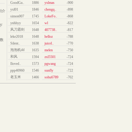
GoodGa..
1886
yxlmas
-900
yxl01
1846
chengq..
-898
剧介
simon007
1745
LokeFo..
-868
ynhhyy
1654
wl
-822
下
风刀霜剑
1648
407738..
-817
leke2018
1648
helloz
-788
数
Silent..
1638
juicel..
-770
泡泡机dd
1635
melen
-750
和风
1594
zxl5501
-724
Iloved..
1573
pgwang
-724
ppp40960
1546
sunfly
-722
老玉米
1466
sohu6789
-702