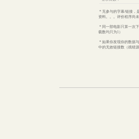
* 无参与的字幕/链接，
资料。。。评价程序尚未做
* 同一部电影只算一次
载数均只为1）
* 如果你发现你的数据
中的无效链接数（残错源